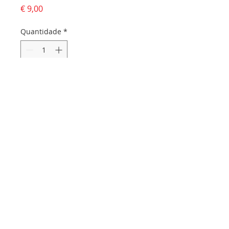
Preço
€ 9,00
Quantidade
*
Adicionar ao carrinho
Dados da empresa:
Osvaldo Santos Almeida - Soc. unip. Lda.
NIF:
516555820
Sede:
Rua dos Olivais, 52 |
3060-420
Murtede
Contactos:
Chamada para a rede fixa nacional:
231 281 295