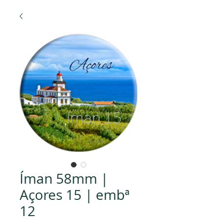
Íman 58mm |
Açores 15 | embª
12