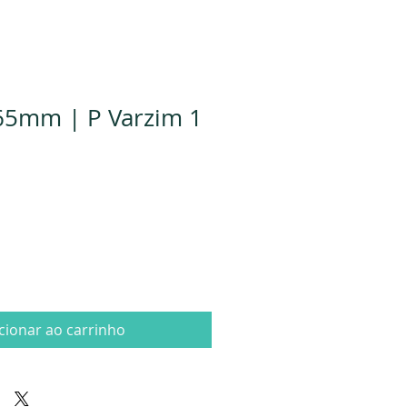
65mm | P Varzim 1
cionar ao carrinho