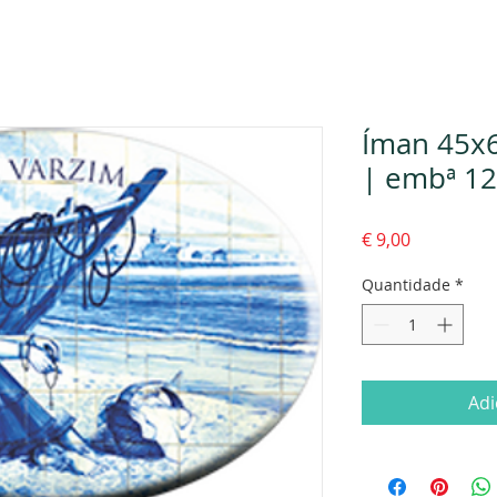
Íman 45x
| embª 12
Preço
€ 9,00
Quantidade
*
Adi