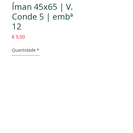
Íman 45x65 | V.
Conde 5 | embª
12
Preço
€ 9,00
Quantidade
*
Adicionar ao carrinho
Dados da empresa:
Osvaldo Santos Almeida - Soc. unip. Lda.
NIF:
516555820
Sede: