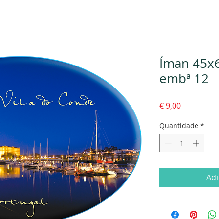
Íman 45x6
embª 12
Preço
€ 9,00
Quantidade
*
Adi