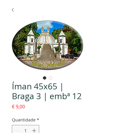
Íman 45x65 |
Braga 3 | embª 12
Preço
€ 9,00
Quantidade
*