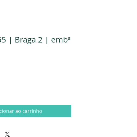
5 | Braga 2 | embª
cionar ao carrinho