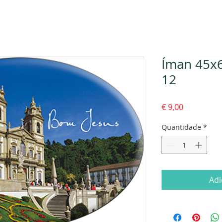
Íman 45x6
12
Preço
€ 9,00
Quantidade
*
Adi