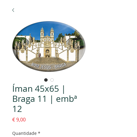
Íman 45x65 |
Braga 11 | embª
12
Preço
€ 9,00
Quantidade
*