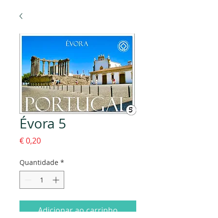
Évora 5
Preço
€ 0,20
Quantidade
*
Adicionar ao carrinho