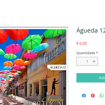
Águeda 1
Preço
€ 0,20
Quantidade
*
Adi