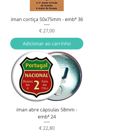
íman cortiça 50x75mm - embª 36
Preço
€ 27,00
Adicionar ao carrinho
íman abre cápsulas 58mm -
embª 24
Preço
€ 22,80