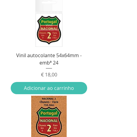
Vinil autocolante 54x64mm -
embª 24
Preço
€ 18,00
Adicionar ao carrinho