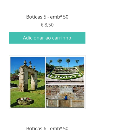
Boticas 5 - embª 50
Preço
€ 8,50
Adicionar ao carrinho
Boticas 6 - embª 50