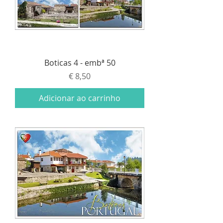
Boticas 4 - embª 50
Preço
€ 8,50
Adicionar ao carrinho