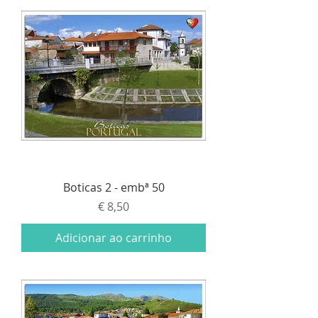
Boticas 2 - embª 50
Preço
€ 8,50
Adicionar ao carrinho