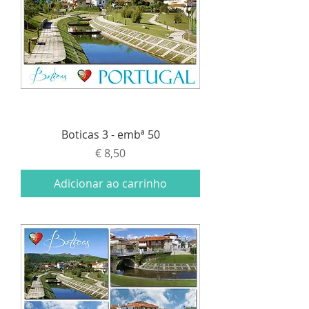
Boticas 3 - embª 50
Preço
€ 8,50
Adicionar ao carrinho