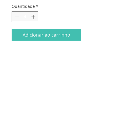
Quantidade
*
Adicionar ao carrinho
Formato da etiqueta: 25x45mm
10 etiquetas cada blister
48 blister sortidos
* 0,25€ por blister
Dados da empresa:
Osvaldo Santos Almeida - Soc. unip. Lda.
NIF:
516555820
Sede:
Rua dos Olivais, 52 |
3060-420
Murtede